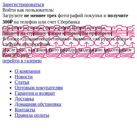
Зарегистрироваться
Войти как пользователь:
Загрузите
не меннее трех
фотографий покупки и
получите
300₽
на телефон или счет Сбербанка
Сделайте несколько фотографий Вашей покупки
Зайдите на страницу товара который Вы приобрели
В блоке «Домашняя обстановка» нажмите «загрузить фото» и
следуйте инструкциям
После того, как ваши фото пройдут модерацию мы отправим
Вам 300 руб
перейти в галерею
О компании
Новости
Статьи
Оптовым покупателям
Гарантия и возврат
Доставка
Домашняя обстановка
Контакты
Правила оплаты