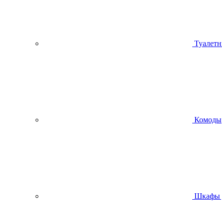
Туалетн
Комоды
Шкафы 