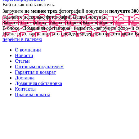
Войти как пользователь:
Загрузите
не меннее трех
фотографий покупки и
получите 300
Сделайте несколько фотографий Вашей покупки
Зайдите на страницу товара который Вы приобрели
В блоке «Домашняя обстановка» нажмите «загрузить фото» и 
После того, как ваши фото пройдут модерацию мы отправим В
перейти в галерею
О компании
Новости
Статьи
Оптовым покупателям
Гарантия и возврат
Доставка
Домашняя обстановка
Контакты
Правила оплаты