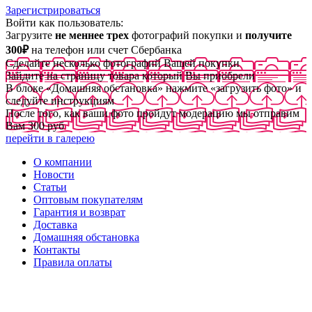
Зарегистрироваться
Войти как пользователь:
Загрузите
не меннее трех
фотографий покупки и
получите
300₽
на телефон или счет Сбербанка
Сделайте несколько фотографий Вашей покупки
Зайдите на страницу товара который Вы приобрели
В блоке «Домашняя обстановка» нажмите «загрузить фото» и
следуйте инструкциям
После того, как ваши фото пройдут модерацию мы отправим
Вам 300 руб
перейти в галерею
О компании
Новости
Статьи
Оптовым покупателям
Гарантия и возврат
Доставка
Домашняя обстановка
Контакты
Правила оплаты