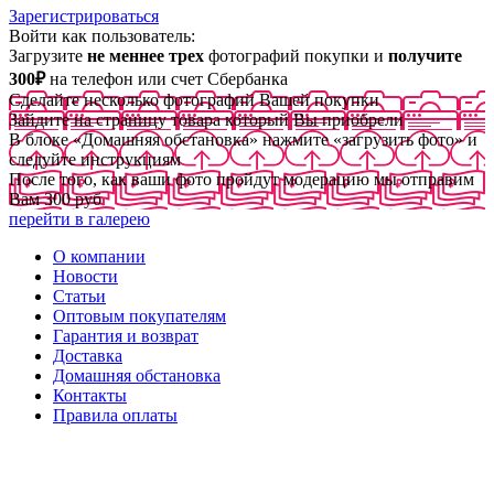
Зарегистрироваться
Войти как пользователь:
Загрузите
не меннее трех
фотографий покупки и
получите
300₽
на телефон или счет Сбербанка
Сделайте несколько фотографий Вашей покупки
Зайдите на страницу товара который Вы приобрели
В блоке «Домашняя обстановка» нажмите «загрузить фото» и
следуйте инструкциям
После того, как ваши фото пройдут модерацию мы отправим
Вам 300 руб
перейти в галерею
О компании
Новости
Статьи
Оптовым покупателям
Гарантия и возврат
Доставка
Домашняя обстановка
Контакты
Правила оплаты