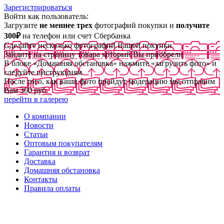
Зарегистрироваться
Войти как пользователь:
Загрузите
не меннее трех
фотографий покупки и
получите
300₽
на телефон или счет Сбербанка
Сделайте несколько фотографий Вашей покупки
Зайдите на страницу товара который Вы приобрели
В блоке «Домашняя обстановка» нажмите «загрузить фото» и
следуйте инструкциям
После того, как ваши фото пройдут модерацию мы отправим
Вам 300 руб
перейти в галерею
О компании
Новости
Статьи
Оптовым покупателям
Гарантия и возврат
Доставка
Домашняя обстановка
Контакты
Правила оплаты