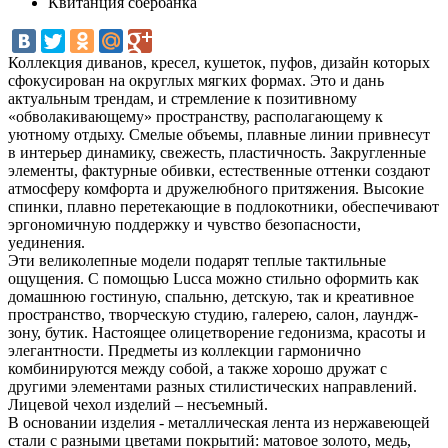
Квитанция сбербанка
Коллекция диванов, кресел, кушеток, пуфов, дизайн которых
сфокусирован на округлых мягких формах. Это и дань
актуальным трендам, и стремление к позитивному
«обволакивающему» пространству, располагающему к
уютному отдыху. Смелые объемы, плавные линии привнесут
в интерьер динамику, свежесть, пластичность. Закругленные
элементы, фактурные обивки, естественные оттенки создают
атмосферу комфорта и дружелюбного притяжения. Высокие
спинки, плавно перетекающие в подлокотники, обеспечивают
эргономичную поддержку и чувство безопасности,
уединения.
Эти великолепные модели подарят теплые тактильные
ощущения. С помощью Lucca можно стильно оформить как
домашнюю гостиную, спальню, детскую, так и креативное
пространство, творческую студию, галерею, салон, лаундж-
зону, бутик. Настоящее олицетворение гедонизма, красоты и
элегантности. Предметы из коллекции гармонично
комбинируются между собой, а также хорошо дружат с
другими элементами разных стилистических направлений.
Лицевой чехол изделий – несъемный.
В основании изделия - металлическая лента из нержавеющей
стали с разными цветами покрытий: матовое золото, медь,