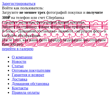
Зарегистрироваться
Войти как пользователь:
Загрузите
не меннее трех
фотографий покупки и
получите
300₽
на телефон или счет Сбербанка
Сделайте несколько фотографий Вашей покупки
Зайдите на страницу товара который Вы приобрели
В блоке «Домашняя обстановка» нажмите «загрузить фото» и
следуйте инструкциям
После того, как ваши фото пройдут модерацию мы отправим
Вам 300 руб
перейти в галерею
О компании
Новости
Статьи
Оптовым покупателям
Гарантия и возврат
Доставка
Домашняя обстановка
Контакты
Правила оплаты