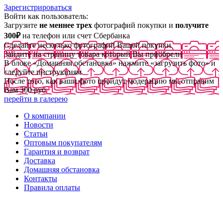
Зарегистрироваться
Войти как пользователь:
Загрузите
не меннее трех
фотографий покупки и
получите
300₽
на телефон или счет Сбербанка
Сделайте несколько фотографий Вашей покупки
Зайдите на страницу товара который Вы приобрели
В блоке «Домашняя обстановка» нажмите «загрузить фото» и
следуйте инструкциям
После того, как ваши фото пройдут модерацию мы отправим
Вам 300 руб
перейти в галерею
О компании
Новости
Статьи
Оптовым покупателям
Гарантия и возврат
Доставка
Домашняя обстановка
Контакты
Правила оплаты