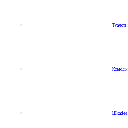
Туалетн
Комоды
Шкафы 