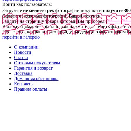
Войти как пользователь:
Загрузите
не меннее трех
фотографий покупки и
получите 300
Сделайте несколько фотографий Вашей покупки
Зайдите на страницу товара который Вы приобрели
В блоке «Домашняя обстановка» нажмите «загрузить фото» и 
После того, как ваши фото пройдут модерацию мы отправим В
перейти в галерею
О компании
Новости
Статьи
Оптовым покупателям
Гарантия и возврат
Доставка
Домашняя обстановка
Контакты
Правила оплаты