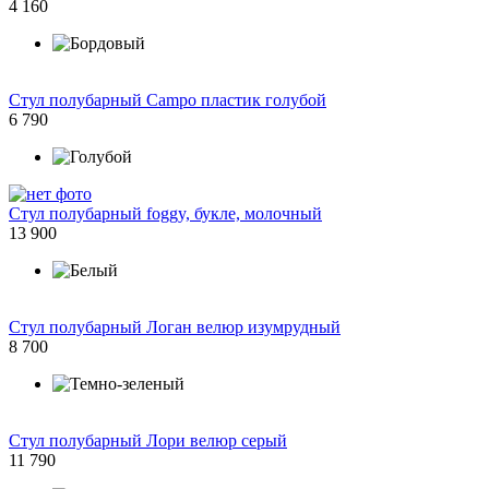
4 160
Стул полубарный Campo пластик голубой
6 790
Стул полубарный foggy, букле, молочный
13 900
Стул полубарный Логан велюр изумрудный
8 700
Стул полубарный Лори велюр серый
11 790