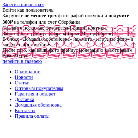
Зарегистрироваться
Войти как пользователь:
Загрузите
не меннее трех
фотографий покупки и
получите
300₽
на телефон или счет Сбербанка
Сделайте несколько фотографий Вашей покупки
Зайдите на страницу товара который Вы приобрели
В блоке «Домашняя обстановка» нажмите «загрузить фото» и
следуйте инструкциям
После того, как ваши фото пройдут модерацию мы отправим
Вам 300 руб
перейти в галерею
О компании
Новости
Статьи
Оптовым покупателям
Гарантия и возврат
Доставка
Домашняя обстановка
Контакты
Правила оплаты