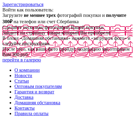
Зарегистрироваться
Войти как пользователь:
Загрузите
не меннее трех
фотографий покупки и
получите
300₽
на телефон или счет Сбербанка
Сделайте несколько фотографий Вашей покупки
Зайдите на страницу товара который Вы приобрели
В блоке «Домашняя обстановка» нажмите «загрузить фото» и
следуйте инструкциям
После того, как ваши фото пройдут модерацию мы отправим
Вам 300 руб
перейти в галерею
О компании
Новости
Статьи
Оптовым покупателям
Гарантия и возврат
Доставка
Домашняя обстановка
Контакты
Правила оплаты