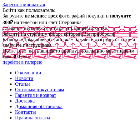
Зарегистрироваться
Войти как пользователь:
Загрузите
не меннее трех
фотографий покупки и
получите
300₽
на телефон или счет Сбербанка
Сделайте несколько фотографий Вашей покупки
Зайдите на страницу товара который Вы приобрели
В блоке «Домашняя обстановка» нажмите «загрузить фото» и
следуйте инструкциям
После того, как ваши фото пройдут модерацию мы отправим
Вам 300 руб
перейти в галерею
О компании
Новости
Статьи
Оптовым покупателям
Гарантия и возврат
Доставка
Домашняя обстановка
Контакты
Правила оплаты