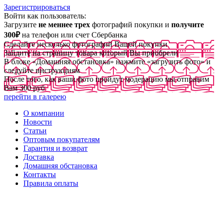
Зарегистрироваться
Войти как пользователь:
Загрузите
не меннее трех
фотографий покупки и
получите
300₽
на телефон или счет Сбербанка
Сделайте несколько фотографий Вашей покупки
Зайдите на страницу товара который Вы приобрели
В блоке «Домашняя обстановка» нажмите «загрузить фото» и
следуйте инструкциям
После того, как ваши фото пройдут модерацию мы отправим
Вам 300 руб
перейти в галерею
О компании
Новости
Статьи
Оптовым покупателям
Гарантия и возврат
Доставка
Домашняя обстановка
Контакты
Правила оплаты