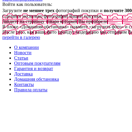
Войти как пользователь:
Загрузите
не меннее трех
фотографий покупки и
получите 300
Сделайте несколько фотографий Вашей покупки
Зайдите на страницу товара который Вы приобрели
В блоке «Домашняя обстановка» нажмите «загрузить фото» и 
После того, как ваши фото пройдут модерацию мы отправим В
перейти в галерею
О компании
Новости
Статьи
Оптовым покупателям
Гарантия и возврат
Доставка
Домашняя обстановка
Контакты
Правила оплаты