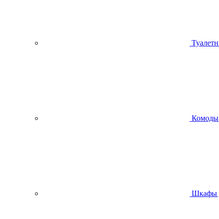
Туалетн
Комоды
Шкафы 