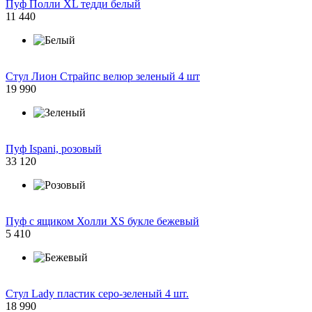
Пуф Полли XL тедди белый
11 440
Стул Лион Страйпс велюр зеленый 4 шт
19 990
Пуф Ispani, розовый
33 120
Пуф с ящиком Холли XS букле бежевый
5 410
Стул Lady пластик серо-зеленый 4 шт.
18 990