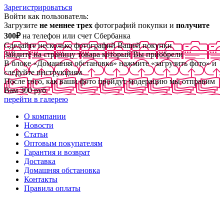
Зарегистрироваться
Войти как пользователь:
Загрузите
не меннее трех
фотографий покупки и
получите
300₽
на телефон или счет Сбербанка
Сделайте несколько фотографий Вашей покупки
Зайдите на страницу товара который Вы приобрели
В блоке «Домашняя обстановка» нажмите «загрузить фото» и
следуйте инструкциям
После того, как ваши фото пройдут модерацию мы отправим
Вам 300 руб
перейти в галерею
О компании
Новости
Статьи
Оптовым покупателям
Гарантия и возврат
Доставка
Домашняя обстановка
Контакты
Правила оплаты