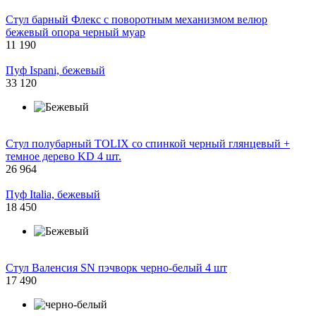
Стул барный Флекс с поворотным механизмом велюр
бежевый опора черный муар
11 190
Пуф Ispani, бежевый
33 120
Стул полубарный TOLIX со спинкой черный глянцевый +
темное дерево KD 4 шт.
26 964
Пуф Italia, бежевый
18 450
Стул Валенсия SN пэчворк черно-белый 4 шт
17 490