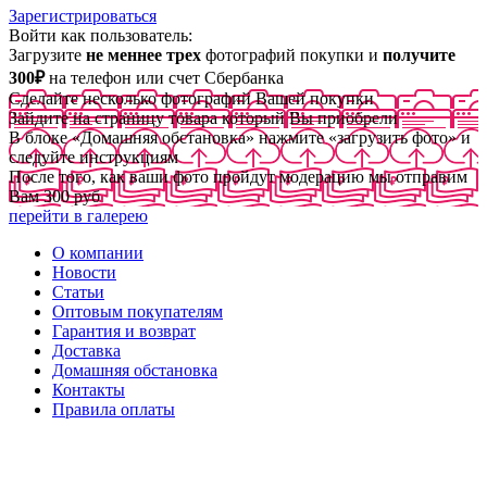
Зарегистрироваться
Войти как пользователь:
Загрузите
не меннее трех
фотографий покупки и
получите
300₽
на телефон или счет Сбербанка
Сделайте несколько фотографий Вашей покупки
Зайдите на страницу товара который Вы приобрели
В блоке «Домашняя обстановка» нажмите «загрузить фото» и
следуйте инструкциям
После того, как ваши фото пройдут модерацию мы отправим
Вам 300 руб
перейти в галерею
О компании
Новости
Статьи
Оптовым покупателям
Гарантия и возврат
Доставка
Домашняя обстановка
Контакты
Правила оплаты