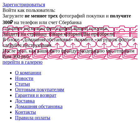
Зарегистрироваться
Войти как пользователь:
Загрузите
не меннее трех
фотографий покупки и
получите
300₽
на телефон или счет Сбербанка
Сделайте несколько фотографий Вашей покупки
Зайдите на страницу товара который Вы приобрели
В блоке «Домашняя обстановка» нажмите «загрузить фото» и
следуйте инструкциям
После того, как ваши фото пройдут модерацию мы отправим
Вам 300 руб
перейти в галерею
О компании
Новости
Статьи
Оптовым покупателям
Гарантия и возврат
Доставка
Домашняя обстановка
Контакты
Правила оплаты