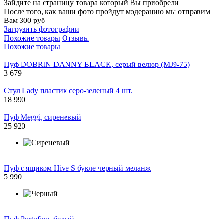
Зайдите на страницу товара который Вы приобрели
После того, как ваши фото пройдут модерацию мы отправим
Вам 300 руб
Загрузить фотографии
Похожие товары
Отзывы
Похожие товары
Пуф DOBRIN DANNY BLACK, серый велюр (MJ9-75)
3 679
Стул Lady пластик серо-зеленый 4 шт.
18 990
Пуф Meggi, сиреневый
25 920
Пуф с ящиком Hive S букле черный меланж
5 990
Пуф Portofino, белый