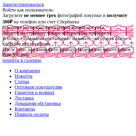
Зарегистрироваться
Войти как пользователь:
Загрузите
не меннее трех
фотографий покупки и
получите
300₽
на телефон или счет Сбербанка
Сделайте несколько фотографий Вашей покупки
Зайдите на страницу товара который Вы приобрели
В блоке «Домашняя обстановка» нажмите «загрузить фото» и
следуйте инструкциям
После того, как ваши фото пройдут модерацию мы отправим
Вам 300 руб
перейти в галерею
О компании
Новости
Статьи
Оптовым покупателям
Гарантия и возврат
Доставка
Домашняя обстановка
Контакты
Правила оплаты