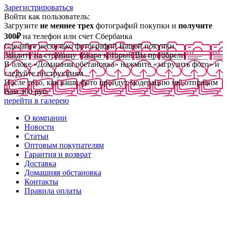
Зарегистрироваться
Войти как пользователь:
Загрузите
не меннее трех
фотографий покупки и
получите
300₽
на телефон или счет Сбербанка
Сделайте несколько фотографий Вашей покупки
Зайдите на страницу товара который Вы приобрели
В блоке «Домашняя обстановка» нажмите «загрузить фото» и
следуйте инструкциям
После того, как ваши фото пройдут модерацию мы отправим
Вам 300 руб
перейти в галерею
О компании
Новости
Статьи
Оптовым покупателям
Гарантия и возврат
Доставка
Домашняя обстановка
Контакты
Правила оплаты