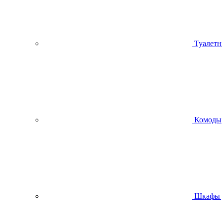
Туалетн
Комоды
Шкафы 