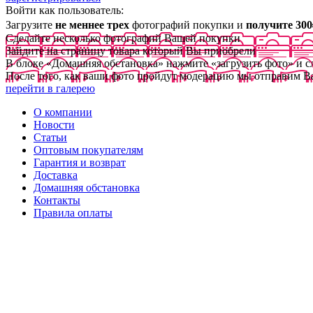
Войти как пользователь:
Загрузите
не меннее трех
фотографий покупки и
получите 300
Сделайте несколько фотографий Вашей покупки
Зайдите на страницу товара который Вы приобрели
В блоке «Домашняя обстановка» нажмите «загрузить фото» и 
После того, как ваши фото пройдут модерацию мы отправим В
перейти в галерею
О компании
Новости
Статьи
Оптовым покупателям
Гарантия и возврат
Доставка
Домашняя обстановка
Контакты
Правила оплаты