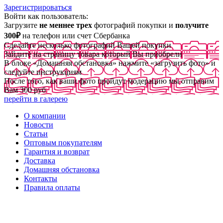
Зарегистрироваться
Войти как пользователь:
Загрузите
не меннее трех
фотографий покупки и
получите
300₽
на телефон или счет Сбербанка
Сделайте несколько фотографий Вашей покупки
Зайдите на страницу товара который Вы приобрели
В блоке «Домашняя обстановка» нажмите «загрузить фото» и
следуйте инструкциям
После того, как ваши фото пройдут модерацию мы отправим
Вам 300 руб
перейти в галерею
О компании
Новости
Статьи
Оптовым покупателям
Гарантия и возврат
Доставка
Домашняя обстановка
Контакты
Правила оплаты