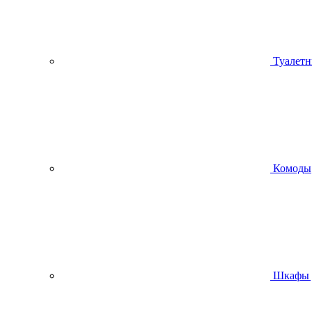
Туалетн
Комоды
Шкафы 