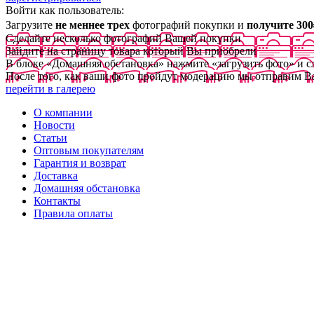
Войти как пользователь:
Загрузите
не меннее трех
фотографий покупки и
получите 300
Сделайте несколько фотографий Вашей покупки
Зайдите на страницу товара который Вы приобрели
В блоке «Домашняя обстановка» нажмите «загрузить фото» и 
После того, как ваши фото пройдут модерацию мы отправим В
перейти в галерею
О компании
Новости
Статьи
Оптовым покупателям
Гарантия и возврат
Доставка
Домашняя обстановка
Контакты
Правила оплаты