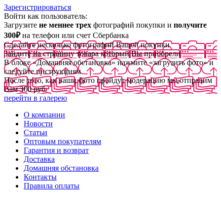
Зарегистрироваться
Войти как пользователь:
Загрузите
не меннее трех
фотографий покупки и
получите
300₽
на телефон или счет Сбербанка
Сделайте несколько фотографий Вашей покупки
Зайдите на страницу товара который Вы приобрели
В блоке «Домашняя обстановка» нажмите «загрузить фото» и
следуйте инструкциям
После того, как ваши фото пройдут модерацию мы отправим
Вам 300 руб
перейти в галерею
О компании
Новости
Статьи
Оптовым покупателям
Гарантия и возврат
Доставка
Домашняя обстановка
Контакты
Правила оплаты