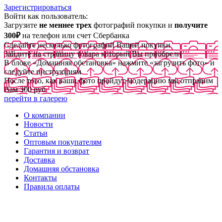
Зарегистрироваться
Войти как пользователь:
Загрузите
не меннее трех
фотографий покупки и
получите
300₽
на телефон или счет Сбербанка
Сделайте несколько фотографий Вашей покупки
Зайдите на страницу товара который Вы приобрели
В блоке «Домашняя обстановка» нажмите «загрузить фото» и
следуйте инструкциям
После того, как ваши фото пройдут модерацию мы отправим
Вам 300 руб
перейти в галерею
О компании
Новости
Статьи
Оптовым покупателям
Гарантия и возврат
Доставка
Домашняя обстановка
Контакты
Правила оплаты