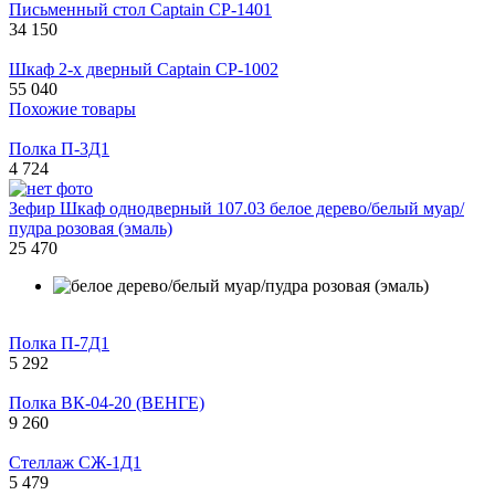
Письменный стол Captain CP-1401
34 150
Шкаф 2-х дверный Captain CP-1002
55 040
Похожие товары
Полка П-3Д1
4 724
Зефир Шкаф однодверный 107.03 белое дерево/белый муар/
пудра розовая (эмаль)
25 470
Полка П-7Д1
5 292
Полка ВК-04-20 (ВЕНГЕ)
9 260
Стеллаж СЖ-1Д1
5 479