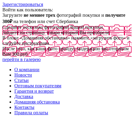
Зарегистрироваться
Войти как пользователь:
Загрузите
не меннее трех
фотографий покупки и
получите
300₽
на телефон или счет Сбербанка
Сделайте несколько фотографий Вашей покупки
Зайдите на страницу товара который Вы приобрели
В блоке «Домашняя обстановка» нажмите «загрузить фото» и
следуйте инструкциям
После того, как ваши фото пройдут модерацию мы отправим
Вам 300 руб
перейти в галерею
О компании
Новости
Статьи
Оптовым покупателям
Гарантия и возврат
Доставка
Домашняя обстановка
Контакты
Правила оплаты