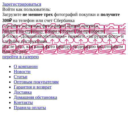
Зарегистрироваться
Войти как пользователь:
Загрузите
не меннее трех
фотографий покупки и
получите
300₽
на телефон или счет Сбербанка
Сделайте несколько фотографий Вашей покупки
Зайдите на страницу товара который Вы приобрели
В блоке «Домашняя обстановка» нажмите «загрузить фото» и
следуйте инструкциям
После того, как ваши фото пройдут модерацию мы отправим
Вам 300 руб
перейти в галерею
О компании
Новости
Статьи
Оптовым покупателям
Гарантия и возврат
Доставка
Домашняя обстановка
Контакты
Правила оплаты