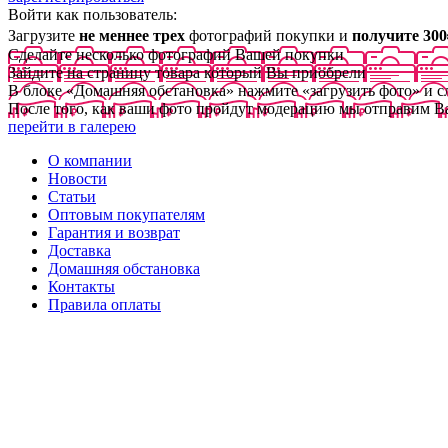
Войти как пользователь:
Загрузите
не меннее трех
фотографий покупки и
получите 300
Сделайте несколько фотографий Вашей покупки
Зайдите на страницу товара который Вы приобрели
В блоке «Домашняя обстановка» нажмите «загрузить фото» и 
После того, как ваши фото пройдут модерацию мы отправим В
перейти в галерею
О компании
Новости
Статьи
Оптовым покупателям
Гарантия и возврат
Доставка
Домашняя обстановка
Контакты
Правила оплаты