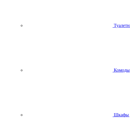
Туалетн
Комоды
Шкафы 