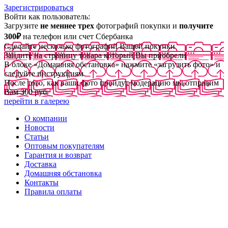
Зарегистрироваться
Войти как пользователь:
Загрузите
не меннее трех
фотографий покупки и
получите
300₽
на телефон или счет Сбербанка
Сделайте несколько фотографий Вашей покупки
Зайдите на страницу товара который Вы приобрели
В блоке «Домашняя обстановка» нажмите «загрузить фото» и
следуйте инструкциям
После того, как ваши фото пройдут модерацию мы отправим
Вам 300 руб
перейти в галерею
О компании
Новости
Статьи
Оптовым покупателям
Гарантия и возврат
Доставка
Домашняя обстановка
Контакты
Правила оплаты