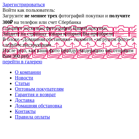
Зарегистрироваться
Войти как пользователь:
Загрузите
не меннее трех
фотографий покупки и
получите
300₽
на телефон или счет Сбербанка
Сделайте несколько фотографий Вашей покупки
Зайдите на страницу товара который Вы приобрели
В блоке «Домашняя обстановка» нажмите «загрузить фото» и
следуйте инструкциям
После того, как ваши фото пройдут модерацию мы отправим
Вам 300 руб
перейти в галерею
О компании
Новости
Статьи
Оптовым покупателям
Гарантия и возврат
Доставка
Домашняя обстановка
Контакты
Правила оплаты