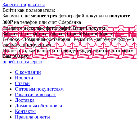
Зарегистрироваться
Войти как пользователь:
Загрузите
не меннее трех
фотографий покупки и
получите
300₽
на телефон или счет Сбербанка
Сделайте несколько фотографий Вашей покупки
Зайдите на страницу товара который Вы приобрели
В блоке «Домашняя обстановка» нажмите «загрузить фото» и
следуйте инструкциям
После того, как ваши фото пройдут модерацию мы отправим
Вам 300 руб
перейти в галерею
О компании
Новости
Статьи
Оптовым покупателям
Гарантия и возврат
Доставка
Домашняя обстановка
Контакты
Правила оплаты