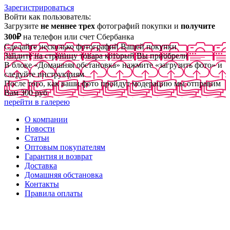
Зарегистрироваться
Войти как пользователь:
Загрузите
не меннее трех
фотографий покупки и
получите
300₽
на телефон или счет Сбербанка
Сделайте несколько фотографий Вашей покупки
Зайдите на страницу товара который Вы приобрели
В блоке «Домашняя обстановка» нажмите «загрузить фото» и
следуйте инструкциям
После того, как ваши фото пройдут модерацию мы отправим
Вам 300 руб
перейти в галерею
О компании
Новости
Статьи
Оптовым покупателям
Гарантия и возврат
Доставка
Домашняя обстановка
Контакты
Правила оплаты