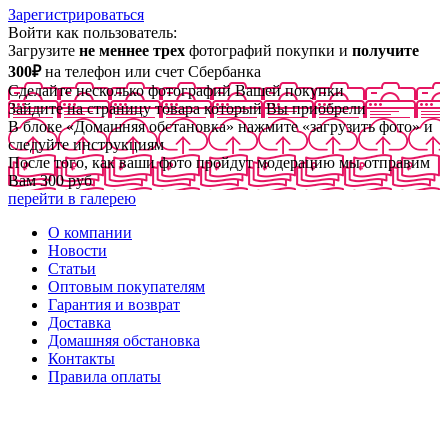
Зарегистрироваться
Войти как пользователь:
Загрузите
не меннее трех
фотографий покупки и
получите
300₽
на телефон или счет Сбербанка
Сделайте несколько фотографий Вашей покупки
Зайдите на страницу товара который Вы приобрели
В блоке «Домашняя обстановка» нажмите «загрузить фото» и
следуйте инструкциям
После того, как ваши фото пройдут модерацию мы отправим
Вам 300 руб
перейти в галерею
О компании
Новости
Статьи
Оптовым покупателям
Гарантия и возврат
Доставка
Домашняя обстановка
Контакты
Правила оплаты