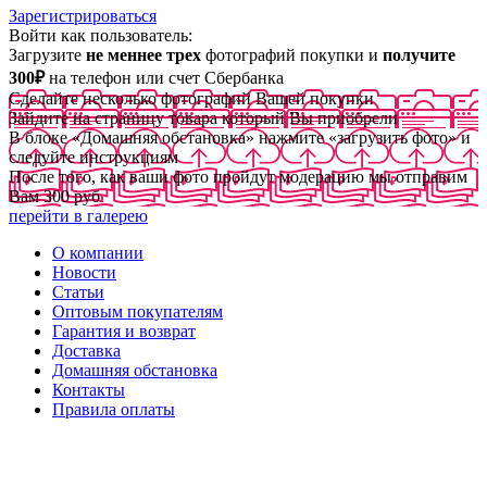
Зарегистрироваться
Войти как пользователь:
Загрузите
не меннее трех
фотографий покупки и
получите
300₽
на телефон или счет Сбербанка
Сделайте несколько фотографий Вашей покупки
Зайдите на страницу товара который Вы приобрели
В блоке «Домашняя обстановка» нажмите «загрузить фото» и
следуйте инструкциям
После того, как ваши фото пройдут модерацию мы отправим
Вам 300 руб
перейти в галерею
О компании
Новости
Статьи
Оптовым покупателям
Гарантия и возврат
Доставка
Домашняя обстановка
Контакты
Правила оплаты