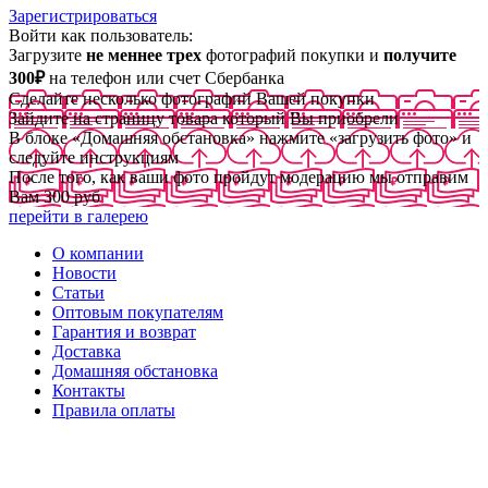
Зарегистрироваться
Войти как пользователь:
Загрузите
не меннее трех
фотографий покупки и
получите
300₽
на телефон или счет Сбербанка
Сделайте несколько фотографий Вашей покупки
Зайдите на страницу товара который Вы приобрели
В блоке «Домашняя обстановка» нажмите «загрузить фото» и
следуйте инструкциям
После того, как ваши фото пройдут модерацию мы отправим
Вам 300 руб
перейти в галерею
О компании
Новости
Статьи
Оптовым покупателям
Гарантия и возврат
Доставка
Домашняя обстановка
Контакты
Правила оплаты