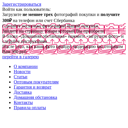
Зарегистрироваться
Войти как пользователь:
Загрузите
не меннее трех
фотографий покупки и
получите
300₽
на телефон или счет Сбербанка
Сделайте несколько фотографий Вашей покупки
Зайдите на страницу товара который Вы приобрели
В блоке «Домашняя обстановка» нажмите «загрузить фото» и
следуйте инструкциям
После того, как ваши фото пройдут модерацию мы отправим
Вам 300 руб
перейти в галерею
О компании
Новости
Статьи
Оптовым покупателям
Гарантия и возврат
Доставка
Домашняя обстановка
Контакты
Правила оплаты