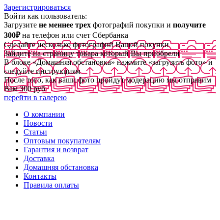
Зарегистрироваться
Войти как пользователь:
Загрузите
не меннее трех
фотографий покупки и
получите
300₽
на телефон или счет Сбербанка
Сделайте несколько фотографий Вашей покупки
Зайдите на страницу товара который Вы приобрели
В блоке «Домашняя обстановка» нажмите «загрузить фото» и
следуйте инструкциям
После того, как ваши фото пройдут модерацию мы отправим
Вам 300 руб
перейти в галерею
О компании
Новости
Статьи
Оптовым покупателям
Гарантия и возврат
Доставка
Домашняя обстановка
Контакты
Правила оплаты