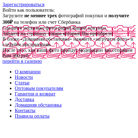
Зарегистрироваться
Войти как пользователь:
Загрузите
не меннее трех
фотографий покупки и
получите
300₽
на телефон или счет Сбербанка
Сделайте несколько фотографий Вашей покупки
Зайдите на страницу товара который Вы приобрели
В блоке «Домашняя обстановка» нажмите «загрузить фото» и
следуйте инструкциям
После того, как ваши фото пройдут модерацию мы отправим
Вам 300 руб
перейти в галерею
О компании
Новости
Статьи
Оптовым покупателям
Гарантия и возврат
Доставка
Домашняя обстановка
Контакты
Правила оплаты