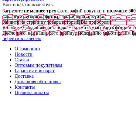
Войти как пользователь:
Загрузите
не меннее трех
фотографий покупки и
получите 300
Сделайте несколько фотографий Вашей покупки
Зайдите на страницу товара который Вы приобрели
В блоке «Домашняя обстановка» нажмите «загрузить фото» и 
После того, как ваши фото пройдут модерацию мы отправим В
перейти в галерею
О компании
Новости
Статьи
Оптовым покупателям
Гарантия и возврат
Доставка
Домашняя обстановка
Контакты
Правила оплаты