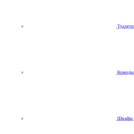
Туалетн
Комоды
Шкафы 