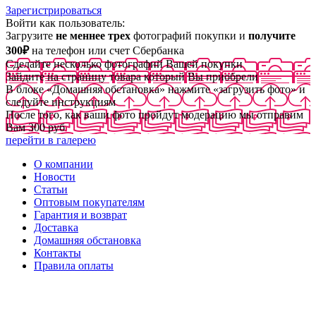
Зарегистрироваться
Войти как пользователь:
Загрузите
не меннее трех
фотографий покупки и
получите
300₽
на телефон или счет Сбербанка
Сделайте несколько фотографий Вашей покупки
Зайдите на страницу товара который Вы приобрели
В блоке «Домашняя обстановка» нажмите «загрузить фото» и
следуйте инструкциям
После того, как ваши фото пройдут модерацию мы отправим
Вам 300 руб
перейти в галерею
О компании
Новости
Статьи
Оптовым покупателям
Гарантия и возврат
Доставка
Домашняя обстановка
Контакты
Правила оплаты