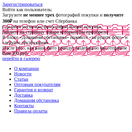
Зарегистрироваться
Войти как пользователь:
Загрузите
не меннее трех
фотографий покупки и
получите
300₽
на телефон или счет Сбербанка
Сделайте несколько фотографий Вашей покупки
Зайдите на страницу товара который Вы приобрели
В блоке «Домашняя обстановка» нажмите «загрузить фото» и
следуйте инструкциям
После того, как ваши фото пройдут модерацию мы отправим
Вам 300 руб
перейти в галерею
О компании
Новости
Статьи
Оптовым покупателям
Гарантия и возврат
Доставка
Домашняя обстановка
Контакты
Правила оплаты