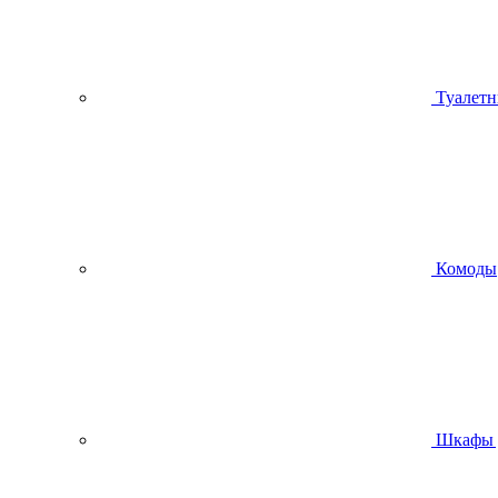
Туалетн
Комоды
Шкафы 