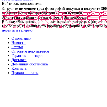
Войти как пользователь:
Загрузите
не меннее трех
фотографий покупки и
получите 300
Сделайте несколько фотографий Вашей покупки
Зайдите на страницу товара который Вы приобрели
В блоке «Домашняя обстановка» нажмите «загрузить фото» и 
После того, как ваши фото пройдут модерацию мы отправим В
перейти в галерею
О компании
Новости
Статьи
Оптовым покупателям
Гарантия и возврат
Доставка
Домашняя обстановка
Контакты
Правила оплаты