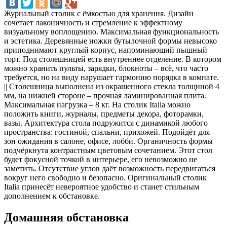
Журнальный столик с ёмкостью для хранения. Дизайн
сочетает лаконичность и стремление к эффектному
визуальному воплощению. Максимальная функциональность
и эстетика. Деревянные ножки бутылочной формы невысоко
приподнимают круглый корпус, напоминающий пышный
торт. Под столешницей есть внутреннее отделение. В котором
можно хранить пульты, зарядки, блокноты – всё, что часто
требуется, но на виду нарушает гармонию порядка в комнате.
|| Столешница выполнена из окрашенного стекла толщиной 4
мм, на нижней стороне – прочная ламинированная плита.
Максимальная нагрузка – 8 кг. На столик Italia можно
положить книги, журналы, предметы декора, фоторамки,
вазы. Архитектура стола подружится с динамикой любого
пространства: гостиной, спальни, прихожей. Подойдёт для
зон ожидания в салоне, офисе, лобби. Органичность формы
подчёркнута контрастным цветовым сочетанием. Этот стол
будет фокусной точкой в интерьере, его невозможно не
заметить. Отсутствие углов даёт возможность передвигаться
вокруг него свободно и безопасно. Оригинальный столик
Italia принесёт невероятное удобство и станет стильным
дополнением к обстановке.
Домашняя обстановка