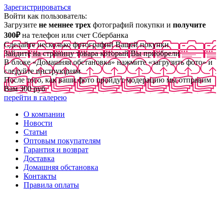
Зарегистрироваться
Войти как пользователь:
Загрузите
не меннее трех
фотографий покупки и
получите
300₽
на телефон или счет Сбербанка
Сделайте несколько фотографий Вашей покупки
Зайдите на страницу товара который Вы приобрели
В блоке «Домашняя обстановка» нажмите «загрузить фото» и
следуйте инструкциям
После того, как ваши фото пройдут модерацию мы отправим
Вам 300 руб
перейти в галерею
О компании
Новости
Статьи
Оптовым покупателям
Гарантия и возврат
Доставка
Домашняя обстановка
Контакты
Правила оплаты