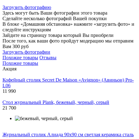
Загрузить фотографию
Здесь могут быть Ваши фотографии этого товара
Сделайте несколько фотографий Вашей покупки
В блоке «Домашняя обстановка» нажмите «загрузить фото» и
следуйте инструкциям
Зайдите на страницу товара который Вы приобрели
После того, как ваши фото пройдут модерацию мы отправим
Вам 300 руб
Загрузить фотографии
Похожие товары
Отзывы
Похожие товары
Акция
Кофейный столик Secret De Maison «Avignon» (Авиньон) Pro-
L06
11 990
Стол журнальный Plank, бежевый, черный, серый
21 700
Журнальный столик Алиада 90х90 см светлая керамика сталь