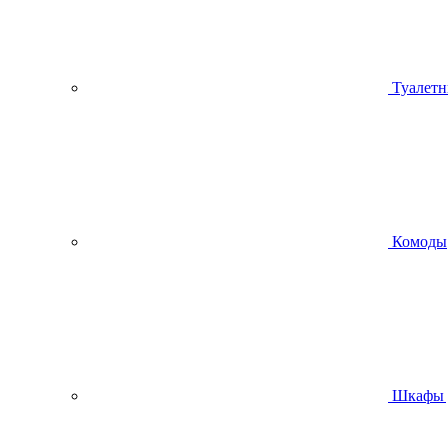
Туалетн
Комоды
Шкафы 