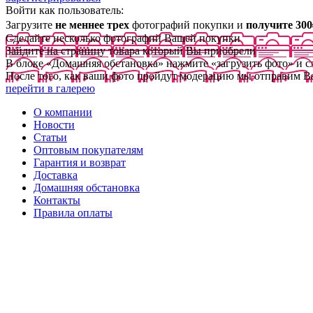
Войти как пользователь:
Загрузите
не меннее трех
фотографий покупки и
получите 300
Сделайте несколько фотографий Вашей покупки
Зайдите на страницу товара который Вы приобрели
В блоке «Домашняя обстановка» нажмите «загрузить фото» и 
После того, как ваши фото пройдут модерацию мы отправим В
перейти в галерею
О компании
Новости
Статьи
Оптовым покупателям
Гарантия и возврат
Доставка
Домашняя обстановка
Контакты
Правила оплаты