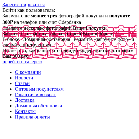
Зарегистрироваться
Войти как пользователь:
Загрузите
не меннее трех
фотографий покупки и
получите
300₽
на телефон или счет Сбербанка
Сделайте несколько фотографий Вашей покупки
Зайдите на страницу товара который Вы приобрели
В блоке «Домашняя обстановка» нажмите «загрузить фото» и
следуйте инструкциям
После того, как ваши фото пройдут модерацию мы отправим
Вам 300 руб
перейти в галерею
О компании
Новости
Статьи
Оптовым покупателям
Гарантия и возврат
Доставка
Домашняя обстановка
Контакты
Правила оплаты