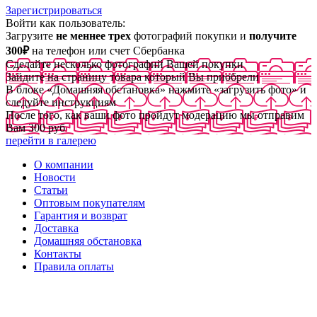
Зарегистрироваться
Войти как пользователь:
Загрузите
не меннее трех
фотографий покупки и
получите
300₽
на телефон или счет Сбербанка
Сделайте несколько фотографий Вашей покупки
Зайдите на страницу товара который Вы приобрели
В блоке «Домашняя обстановка» нажмите «загрузить фото» и
следуйте инструкциям
После того, как ваши фото пройдут модерацию мы отправим
Вам 300 руб
перейти в галерею
О компании
Новости
Статьи
Оптовым покупателям
Гарантия и возврат
Доставка
Домашняя обстановка
Контакты
Правила оплаты