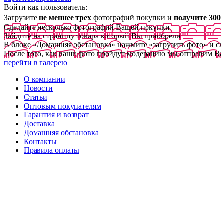
Войти как пользователь:
Загрузите
не меннее трех
фотографий покупки и
получите 300
Сделайте несколько фотографий Вашей покупки
Зайдите на страницу товара который Вы приобрели
В блоке «Домашняя обстановка» нажмите «загрузить фото» и 
После того, как ваши фото пройдут модерацию мы отправим В
перейти в галерею
О компании
Новости
Статьи
Оптовым покупателям
Гарантия и возврат
Доставка
Домашняя обстановка
Контакты
Правила оплаты