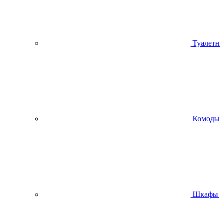
Туалетн
Комоды
Шкафы 