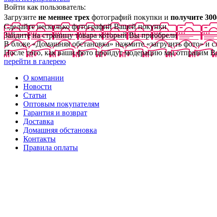
Войти как пользователь:
Загрузите
не меннее трех
фотографий покупки и
получите 300
Сделайте несколько фотографий Вашей покупки
Зайдите на страницу товара который Вы приобрели
В блоке «Домашняя обстановка» нажмите «загрузить фото» и 
После того, как ваши фото пройдут модерацию мы отправим В
перейти в галерею
О компании
Новости
Статьи
Оптовым покупателям
Гарантия и возврат
Доставка
Домашняя обстановка
Контакты
Правила оплаты