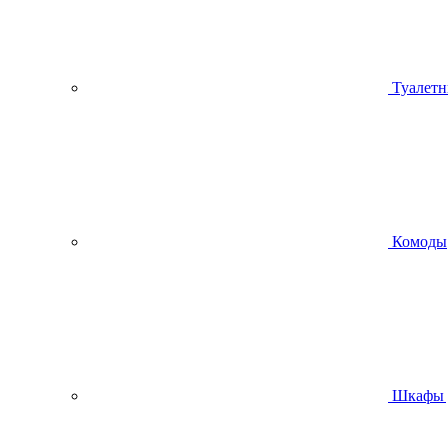
Туалетн
Комоды
Шкафы 