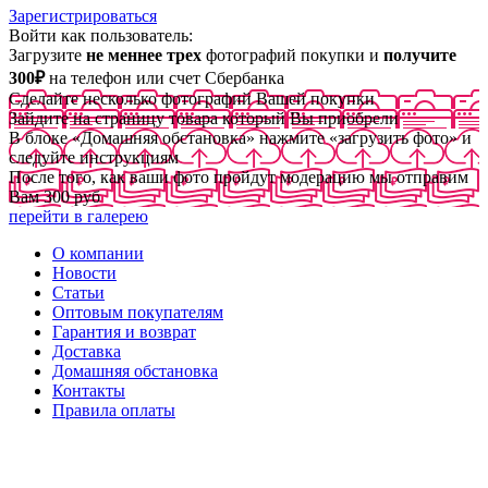
Зарегистрироваться
Войти как пользователь:
Загрузите
не меннее трех
фотографий покупки и
получите
300₽
на телефон или счет Сбербанка
Сделайте несколько фотографий Вашей покупки
Зайдите на страницу товара который Вы приобрели
В блоке «Домашняя обстановка» нажмите «загрузить фото» и
следуйте инструкциям
После того, как ваши фото пройдут модерацию мы отправим
Вам 300 руб
перейти в галерею
О компании
Новости
Статьи
Оптовым покупателям
Гарантия и возврат
Доставка
Домашняя обстановка
Контакты
Правила оплаты