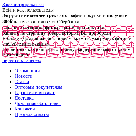
Зарегистрироваться
Войти как пользователь:
Загрузите
не меннее трех
фотографий покупки и
получите
300₽
на телефон или счет Сбербанка
Сделайте несколько фотографий Вашей покупки
Зайдите на страницу товара который Вы приобрели
В блоке «Домашняя обстановка» нажмите «загрузить фото» и
следуйте инструкциям
После того, как ваши фото пройдут модерацию мы отправим
Вам 300 руб
перейти в галерею
О компании
Новости
Статьи
Оптовым покупателям
Гарантия и возврат
Доставка
Домашняя обстановка
Контакты
Правила оплаты