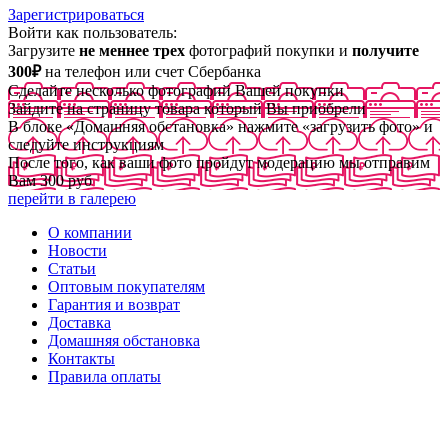
Зарегистрироваться
Войти как пользователь:
Загрузите
не меннее трех
фотографий покупки и
получите
300₽
на телефон или счет Сбербанка
Сделайте несколько фотографий Вашей покупки
Зайдите на страницу товара который Вы приобрели
В блоке «Домашняя обстановка» нажмите «загрузить фото» и
следуйте инструкциям
После того, как ваши фото пройдут модерацию мы отправим
Вам 300 руб
перейти в галерею
О компании
Новости
Статьи
Оптовым покупателям
Гарантия и возврат
Доставка
Домашняя обстановка
Контакты
Правила оплаты