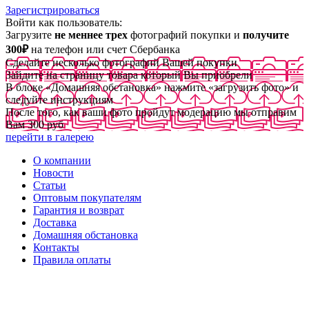
Зарегистрироваться
Войти как пользователь:
Загрузите
не меннее трех
фотографий покупки и
получите
300₽
на телефон или счет Сбербанка
Сделайте несколько фотографий Вашей покупки
Зайдите на страницу товара который Вы приобрели
В блоке «Домашняя обстановка» нажмите «загрузить фото» и
следуйте инструкциям
После того, как ваши фото пройдут модерацию мы отправим
Вам 300 руб
перейти в галерею
О компании
Новости
Статьи
Оптовым покупателям
Гарантия и возврат
Доставка
Домашняя обстановка
Контакты
Правила оплаты